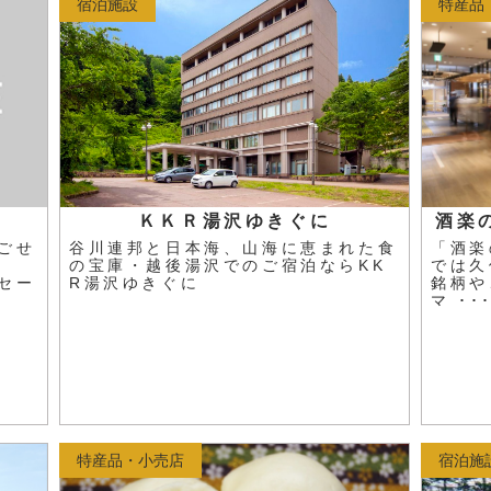
宿泊施設
特産品
ＫＫＲ湯沢ゆきぐに
酒楽
ごせ
谷川連邦と日本海、山海に恵まれた食
「酒楽
の宝庫・越後湯沢でのご宿泊ならKK
では久
セー
R湯沢ゆきぐに
銘柄や
マ ･･
特産品・小売店
宿泊施