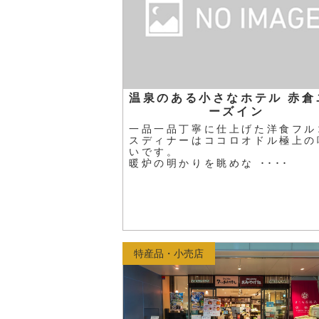
温泉のある小さなホテル 赤倉
ーズイン
一品一品丁寧に仕上げた洋食フル
スディナーはココロオドル極上の
いです。
暖炉の明かりを眺めな ････
特産品・小売店