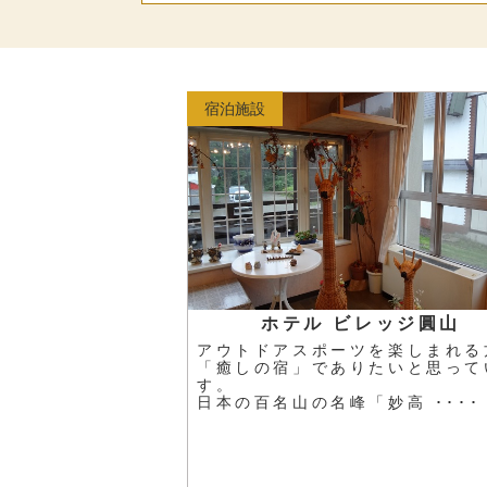
宿泊施設
ホテル ビレッジ圓山
アウトドアスポーツを楽しまれる
「癒しの宿」でありたいと思って
す。
日本の百名山の名峰「妙高 ････