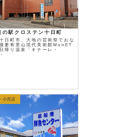
道の駅クロステン十日町
十日町市、大地の芸術祭でおな
後妻有里山現代美術館MonET
日帰り温泉「キナーレ・
･･
・小売店