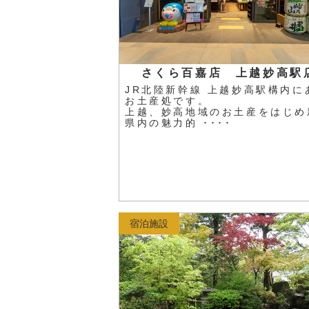
さくら百嘉店 上越妙高駅
JR北陸新幹線 上越妙高駅構内に
お土産処です。
上越、妙高地域のお土産をはじめ
県内の魅力的 ････
宿泊施設