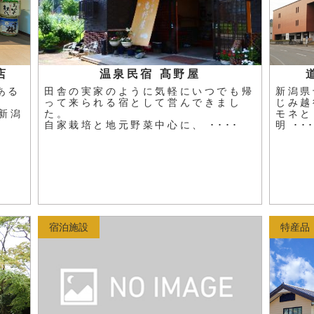
店
温泉民宿 髙野屋
ある
田舎の実家のように気軽にいつでも帰
新潟県
って来られる宿として営んできまし
じみ越
新潟
た。
モネと
自家栽培と地元野菜中心に、 ････
明 ･･
宿泊施設
特産品