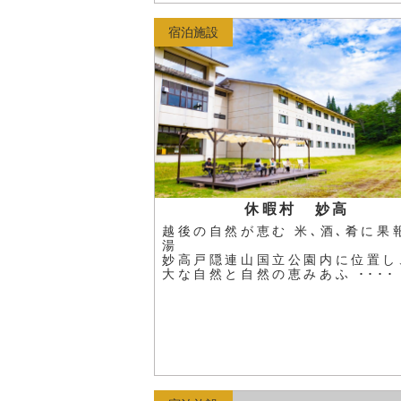
宿泊施設
休暇村 妙高
越後の自然が恵む 米､酒､肴に果
湯
妙高戸隠連山国立公園内に位置し
大な自然と自然の恵みあふ ････