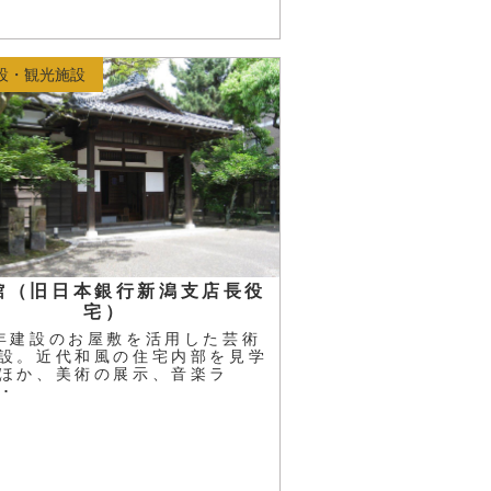
設・観光施設
館（旧日本銀行新潟支店長役
宅）
年建設のお屋敷を活用した芸術
設。近代和風の住宅内部を見学
ほか、美術の展示、音楽ラ
･･