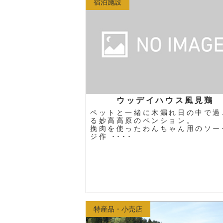
宿泊施設
ウッデイハウス風見鶏
ペットと一緒に木漏れ日の中で過
る妙高高原のペンション。
挽肉を使ったわんちゃん用のソー
ジ作 ････
特産品・小売店