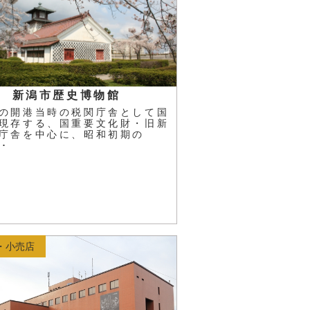
新潟市歴史博物館
の開港当時の税関庁舎として国
現存する、国重要文化財・旧新
庁舎を中心に、昭和初期の
･･
・小売店