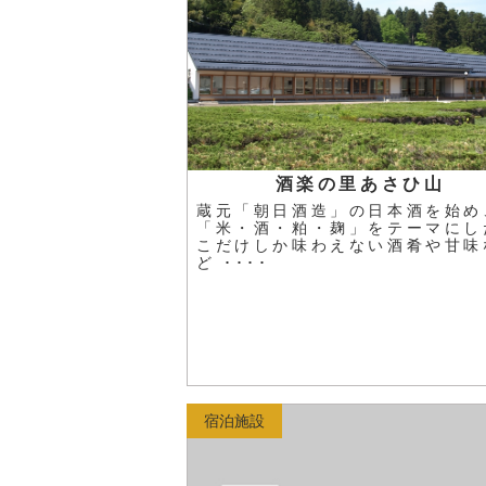
酒楽の里あさひ山
蔵元「朝日酒造」の日本酒を始め
「米・酒・粕・麹」をテーマにし
こだけしか味わえない酒肴や甘味
ど ････
宿泊施設