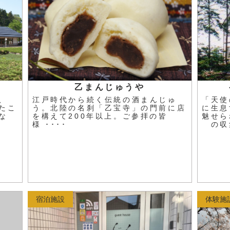
乙まんじゅうや
、
江戸時代から続く伝統の酒まんじゅ
「天使
たこ
う。北陸の名刹「乙宝寺」の門前に店
に生息
な
を構えて200年以上。ご参拝の皆
魅せら
様 ････
の収集
宿泊施設
体験施