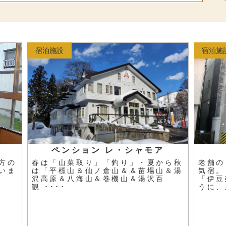
宿泊施設
宿泊施
ペンション レ・シャモア
方の
春は「山菜取り」「釣り」・夏から秋
老舗の
いま
は「平標山＆仙ノ倉山＆＆苗場山＆湯
気宿。
沢高原＆八海山＆巻機山＆湯沢百
「伊豆
観 ････
うに、