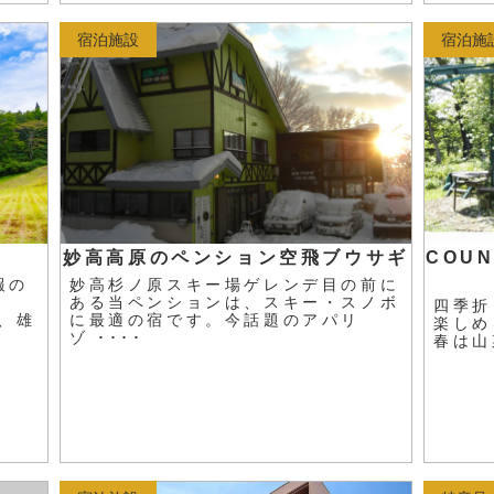
宿泊施設
宿泊施
妙高高原のペンション空飛ブウサギ
COU
報の
妙高杉ノ原スキー場ゲレンデ目の前に
ある当ペンションは、スキー・スノボ
四季折
、雄
に最適の宿です。今話題のアパリ
楽しめ
ゾ ････
春は山