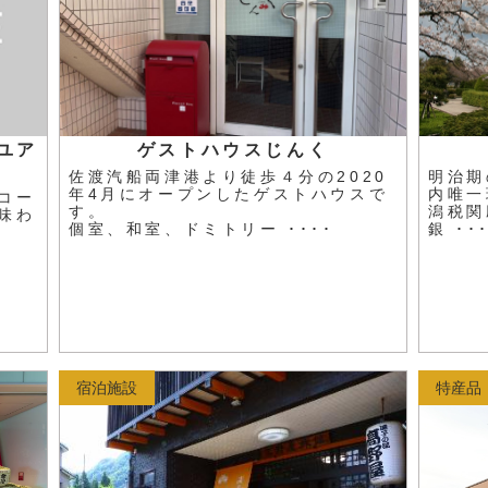
ユア
ゲストハウスじんく
佐渡汽船両津港より徒歩４分の2020
明治期
年4月にオープンしたゲストハウスで
内唯一
コー
す。
潟税関
味わ
個室、和室、ドミトリー ････
銀 ･･
宿泊施設
特産品