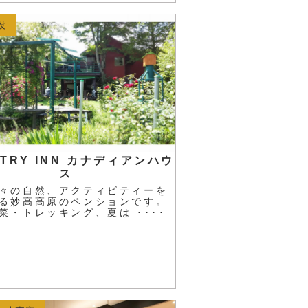
設
NTRY INN カナディアンハウ
ス
々の自然、アクティビティーを
る妙高高原のペンションです。
菜・トレッキング、夏は ････