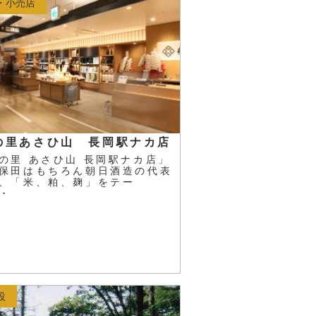
・小売店
の里あさひ山 長岡駅ナカ店
の里 あさひ山 長岡駅ナカ店」
保田はもちろん朝日酒造の代表
、「米、粕、麹」をテー
･･
設