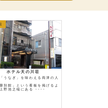
設
ホテル天の川荘
「うなぎ」を味わえる両津の人
榮別館」という看板を掲げるよ
上野池之端にある ････