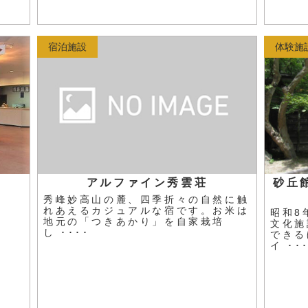
宿泊施設
体験施
アルファイン秀雲荘
砂丘
秀峰妙高山の麓、四季折々の自然に触
れあえるカジュアルな宿です。お米は
昭和8
地元の「つきあかり」を自家栽培
文化施
し ････
できる
イ ･･