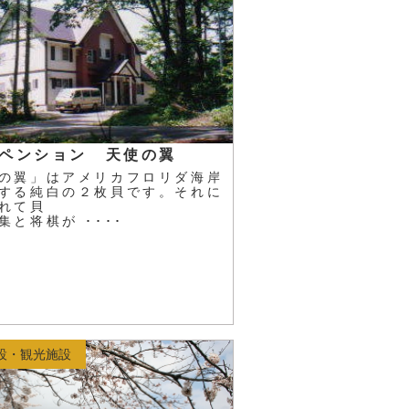
ペンション 天使の翼
の翼」はアメリカフロリダ海岸
する純白の２枚貝です。それに
れて貝
と将棋が ････
設・観光施設