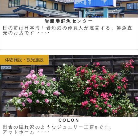
岩船港鮮魚センター
目の前は日本海！岩船港の仲買人が運営する、鮮魚直
売のお店です ････
体験施設・観光施設
COLON
田舎の隠れ家のようなジュエリー工房gです。
アットホーム ････