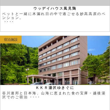
ウッデイハウス風見鶏
ペットと一緒に木漏れ日の中で過ごせる妙高高原のペ
ンション。
････
宿泊施設
ＫＫＲ湯沢ゆきぐに
谷川連邦と日本海、山海に恵まれた食の宝庫・越後湯
沢でのご宿泊 ････