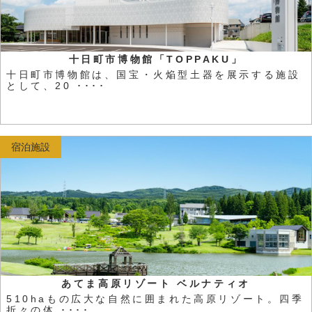
十日町市博物館「TOPPAKU」
十日町市博物館は、国宝・火焔型土器を展示する施設
として、20 ････
宿泊施設
あてま高原リゾート ベルナティオ
510haもの広大な自然に囲まれた高原リゾート。四季
折々の体 ････