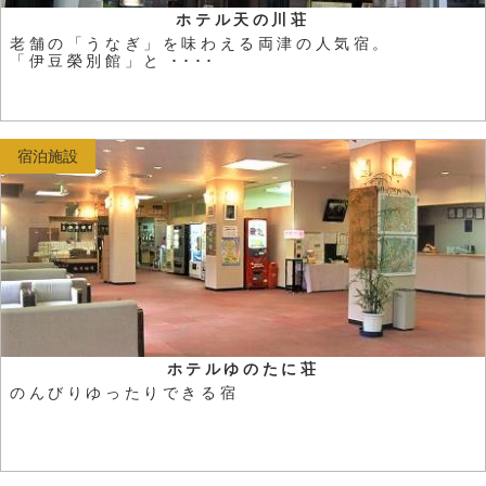
ホテル天の川荘
老舗の「うなぎ」を味わえる両津の人気宿。
「伊豆榮別館」と ････
宿泊施設
ホテルゆのたに荘
のんびりゆったりできる宿