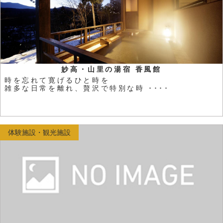
妙高・山里の湯宿 香風館
時を忘れて寛げるひと時を
雑多な日常を離れ、贅沢で特別な時 ････
体験施設・観光施設