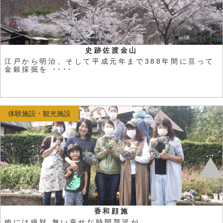
史跡佐渡金山
江戸から明治、そして平成元年まで388年間に亘って
金銀採掘を ････
体験施設・観光施設
香和顔施
他には絶対 無い幸せな時間贅沢が