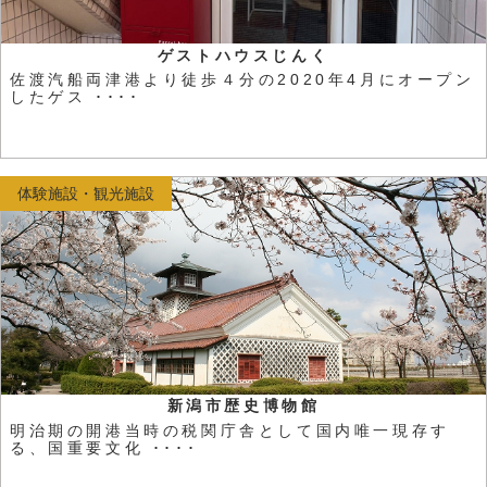
ゲストハウスじんく
佐渡汽船両津港より徒歩４分の2020年4月にオープン
したゲス ････
体験施設・観光施設
新潟市歴史博物館
明治期の開港当時の税関庁舎として国内唯一現存す
る、国重要文化 ････