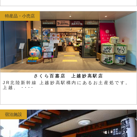
特産品・小売店
さくら百嘉店 上越妙高駅店
JR北陸新幹線 上越妙高駅構内にあるお土産処です。
上越、 ････
宿泊施設