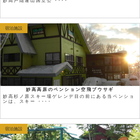
妙高戸隠連山国立公 ････
宿泊施設
妙高高原のペンション空飛ブウサギ
妙高杉ノ原スキー場ゲレンデ目の前にある当ペンショ
ンは、スキー ････
宿泊施設