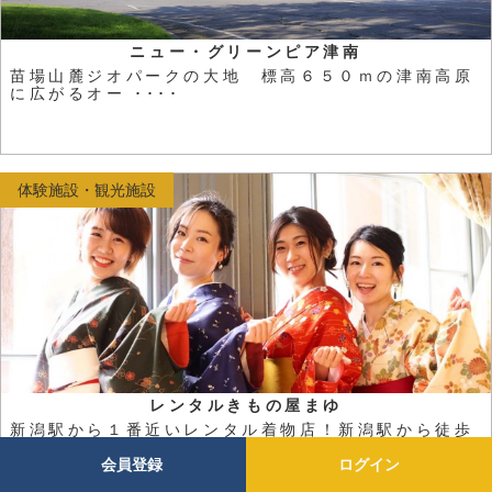
ニュー・グリーンピア津南
苗場山麓ジオパークの大地 標高６５０ｍの津南高原
に広がるオー ････
体験施設・観光施設
レンタルきもの屋まゆ
新潟駅から１番近いレンタル着物店！新潟駅から徒歩
２分！手ぶら ････
会員登録
ログイン