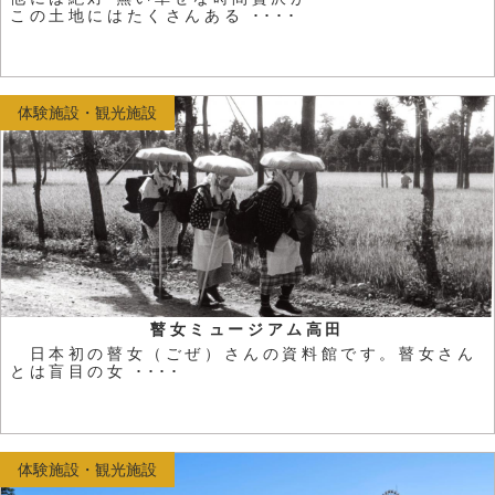
この土地にはたくさんある ････
体験施設・観光施設
瞽女ミュージアム高田
日本初の瞽女（ごぜ）さんの資料館です。瞽女さん
とは盲目の女 ････
体験施設・観光施設