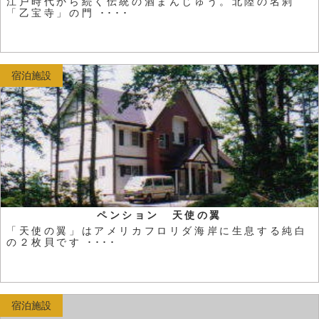
江戸時代から続く伝統の酒まんじゅう。北陸の名刹
「乙宝寺」の門 ････
宿泊施設
ペンション 天使の翼
「天使の翼」はアメリカフロリダ海岸に生息する純白
の２枚貝です ････
宿泊施設