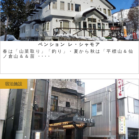
ペンション レ・シャモア
春は「山菜取り」「釣り」・夏から秋は「平標山＆仙
ノ倉山＆＆苗 ････
宿泊施設