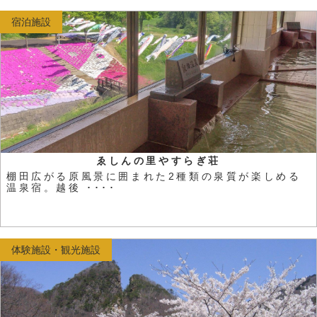
宿泊施設
ゑしんの里やすらぎ荘
棚田広がる原風景に囲まれた2種類の泉質が楽しめる
温泉宿。越後 ････
体験施設・観光施設