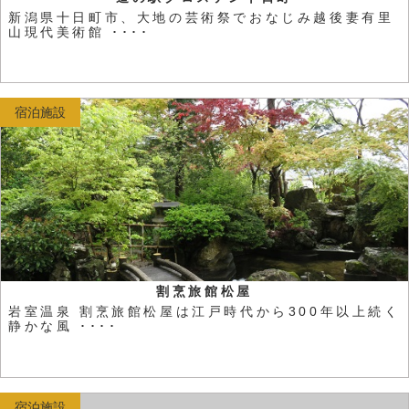
新潟県十日町市、大地の芸術祭でおなじみ越後妻有里
山現代美術館 ････
宿泊施設
割烹旅館松屋
岩室温泉 割烹旅館松屋は江戸時代から300年以上続く
静かな風 ････
宿泊施設