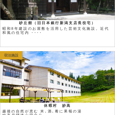
砂丘館（旧日本銀行新潟支店長役宅）
昭和8年建設のお屋敷を活用した芸術文化施設。近代
和風の住宅内 ････
宿泊施設
休暇村 妙高
越後の自然が恵む 米､酒､肴に果報の湯