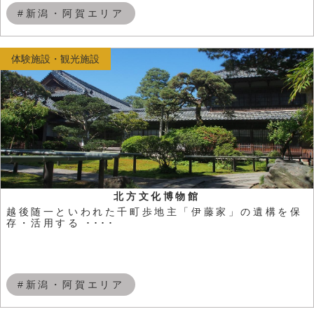
#新潟・阿賀エリア
体験施設・観光施設
北方文化博物館
越後随一といわれた千町歩地主「伊藤家」の遺構を保
存・活用する ････
#新潟・阿賀エリア