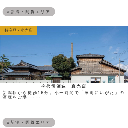
#新潟・阿賀エリア
特産品・小売店
今代司酒造 直売店
新潟駅から徒歩15分。小一時間で「湊町にいがた」の
酒蔵をご堪 ････
#新潟・阿賀エリア