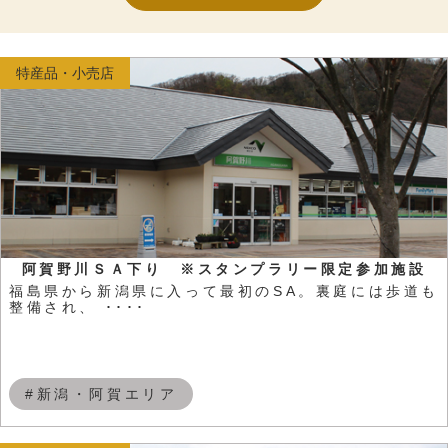
特産品・小売店
阿賀野川ＳＡ下り ※スタンプラリー限定参加施設
福島県から新潟県に入って最初のSA。裏庭には歩道も
整備され、 ････
#新潟・阿賀エリア