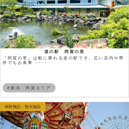
道の駅 阿賀の里
『阿賀の里』は船に乗れる道の駅です。広い店内や野
外でもお食事 ････
#新潟・阿賀エリア
体験施設・観光施設