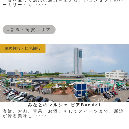
ーカリー・カ ････
#新潟・阿賀エリア
体験施設・観光施設
みなとのマルシェ ピアBandai
海鮮、お肉、青果、お酒、そしてスイーツまで、新潟
が誇る美味し ････