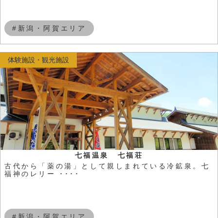
#新潟・阿賀エリア
体験施設・観光施設
七福温泉 七福荘
古代から「薬の湯」として親しまれている冷鉱泉。七
福神のレリー ････
#新潟・阿賀エリア