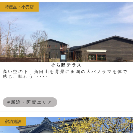
特産品・小売店
そら野テラス
高い空の下、角田山を背景に田園の大パノラマを体で
感じ、味わう ････
#新潟・阿賀エリア
宿泊施設