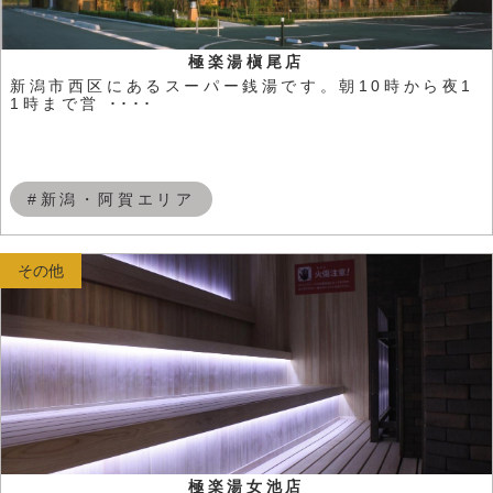
極楽湯槇尾店
新潟市西区にあるスーパー銭湯です。朝10時から夜1
1時まで営 ････
#新潟・阿賀エリア
その他
極楽湯女池店