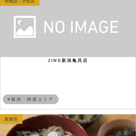
特産品・小売店
JINS新潟亀貝店
#新潟・阿賀エリア
飲食店