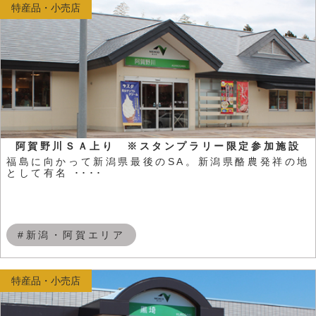
特産品・小売店
阿賀野川ＳＡ上り ※スタンプラリー限定参加施設
福島に向かって新潟県最後のSA。新潟県酪農発祥の地
として有名 ････
#新潟・阿賀エリア
特産品・小売店