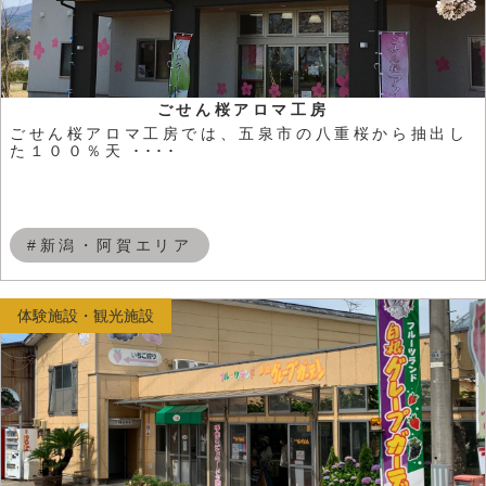
ごせん桜アロマ工房
ごせん桜アロマ工房では、五泉市の八重桜から抽出し
た１００％天 ････
#新潟・阿賀エリア
体験施設・観光施設