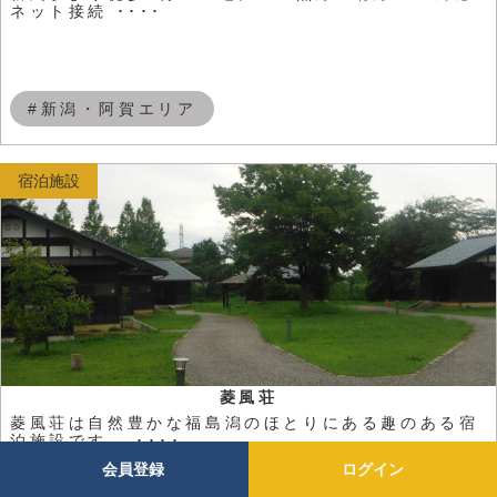
ネット接続 ････
#新潟・阿賀エリア
宿泊施設
菱風荘
菱風荘は自然豊かな福島潟のほとりにある趣のある宿
泊施設です。 ････
会員登録
ログイン