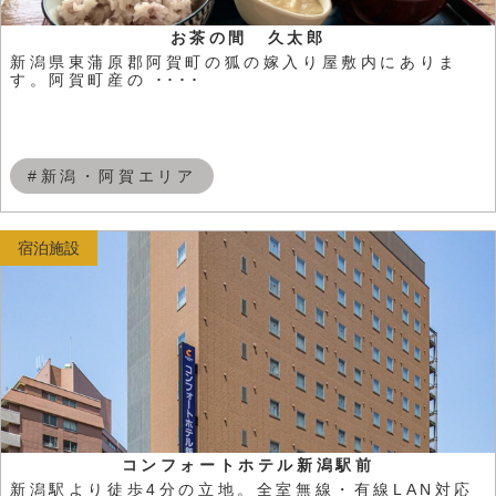
お茶の間 久太郎
新潟県東蒲原郡阿賀町の狐の嫁入り屋敷内にありま
す。阿賀町産の ････
#新潟・阿賀エリア
宿泊施設
コンフォートホテル新潟駅前
新潟駅より徒歩4分の立地。全室無線・有線LAN対応