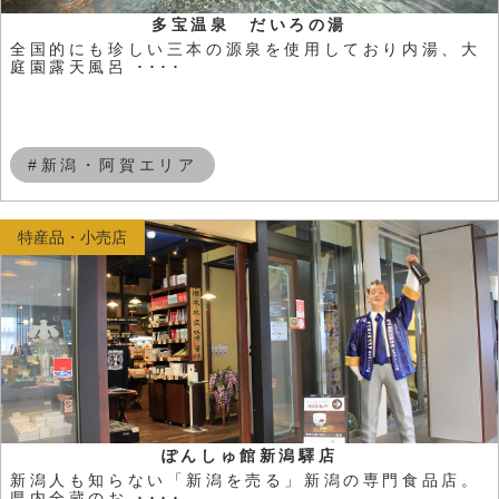
多宝温泉 だいろの湯
全国的にも珍しい三本の源泉を使用しており内湯、大
庭園露天風呂 ････
#新潟・阿賀エリア
特産品・小売店
ぽんしゅ館新潟驛店
新潟人も知らない「新潟を売る」新潟の専門食品店。
県内全蔵のお ････