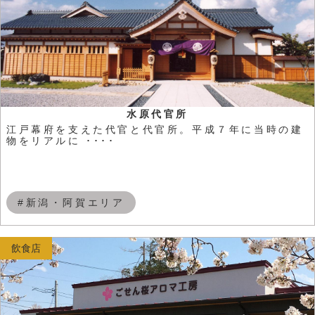
水原代官所
江戸幕府を支えた代官と代官所。平成７年に当時の建
物をリアルに ････
#新潟・阿賀エリア
飲食店