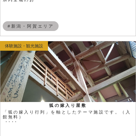
#新潟・阿賀エリア
体験施設・観光施設
狐の嫁入り屋敷
「狐の嫁入り行列」を軸としたテーマ施設です。（入
館無料）
････