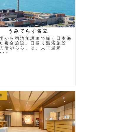
うみてらす名立
場から宿泊施設まで揃う日本海
た複合施設。日帰り温浴施設
の湯ゆらら」は、人工温泉
･･･
設