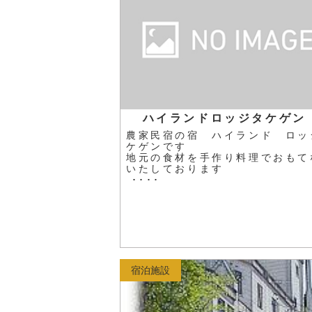
ハイランドロッジタケゲ
農家民宿の宿 ハイランド ロッ
ケゲンです
地元の食材を手作り料理でおもて
いたしております
････
宿泊施設