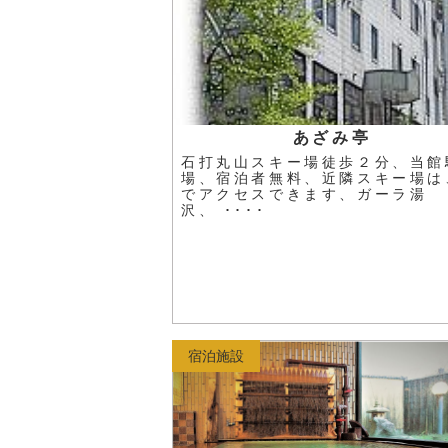
あざみ亭
石打丸山スキー場徒歩２分、当館
場、宿泊者無料、近隣スキー場は
でアクセスできます、ガーラ湯
沢、 ････
宿泊施設