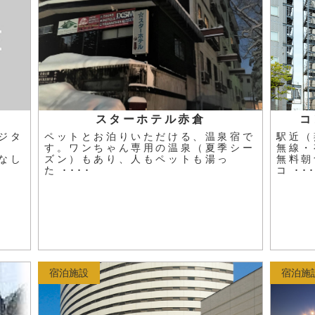
ン
スターホテル赤倉
コ
ジタ
ペットとお泊りいただける、温泉宿で
駅近（
す。ワンちゃん専用の温泉（夏季シー
無線・
なし
ズン）もあり、人もペットも湯っ
無料朝
た ････
コ ･･
宿泊施設
宿泊施