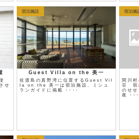
宿泊施設
宿泊施
屋
Guest Villa on the 美一
使
佐渡島の真野湾に位置するGuest Vil
関川村
させ
la on the 美一は宿泊施設、ミシュ
荘 宿
ランガイドに掲載 ････
のせ
夜 ･･