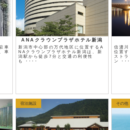
ANAクラウンプラザホテル新潟
駐車
新潟市中心部の万代地区に位置するA
信濃川
、車
NAクラウンプラザホテル新潟は、新
位置す
潟駅から徒歩7分と交通の利便性
ストラ
も ････
ン ･･
宿泊施設
その他