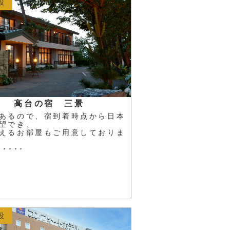
設
高台の宿 三景
あるので、宿到着時点から日本
望でき、
えるお部屋もご用意しておりま
････
設