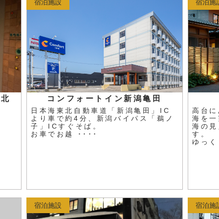
宿泊施設
宿泊施
岡北
コンフォートイン新潟亀田
日本海東北自動車道「新潟亀田」IC
高台に
より車で約4分、新潟バイパス「鵜ノ
海を一
子」ICすぐそば。
海の見
お車でお越 ････
す。
ゆっく 
宿泊施設
宿泊施