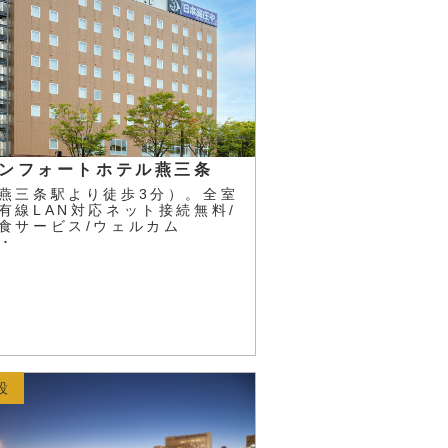
ンフォートホテル燕三条
燕三条駅より徒歩3分）。全室
有線LAN対応ネット接続無料/
食サービス/ウェルカム
･･
設