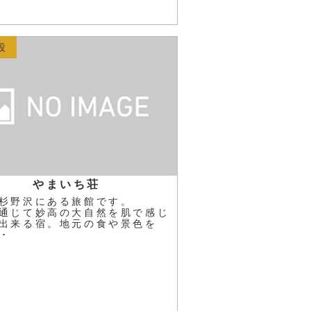
設
やまいち荘
杉野沢にある旅館です。
通じて妙高の大自然を肌で感じ
出来る宿。地元の食や景色を
･･