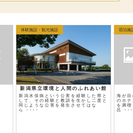
体験施設・観光施設
宿泊施
新潟県立環境と人間のふれあい館
新潟水俣病という公害を経験した県と
海が目
して、その経験と教訓を生かし二度と
のホテ
同じような公害を発生させてはな
を満喫
ら ････
呂 ･･