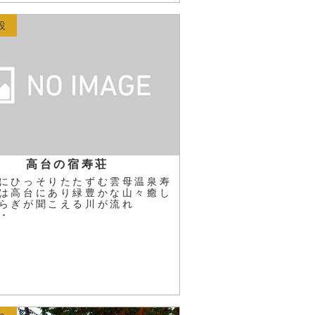
設
高台の宿寿荘
にひっそりたたずむ雲母温泉寿
は高台にあり緑豊かな山々癒し
せらぎが聞こえる川が流れ
･･