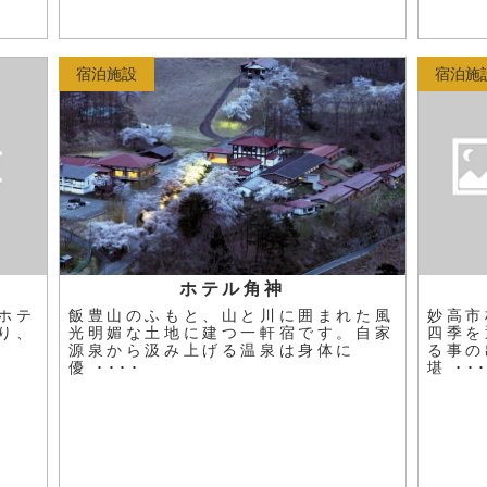
宿泊施設
宿泊施
ル
ホテル角神
ホテ
飯豊山のふもと、山と川に囲まれた風
妙高市
り、
光明媚な土地に建つ一軒宿です。自家
四季を
源泉から汲み上げる温泉は身体に
る事の
優 ････
堪 ･･