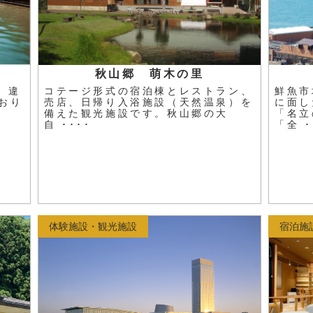
秋山郷 萌木の里
。違
コテージ形式の宿泊棟とレストラン、
鮮魚市
おり
売店、日帰り入浴施設（天然温泉）を
に面し
備えた観光施設です。秋山郷の大
「名立
自 ････
「全 ･
体験施設・観光施設
宿泊施