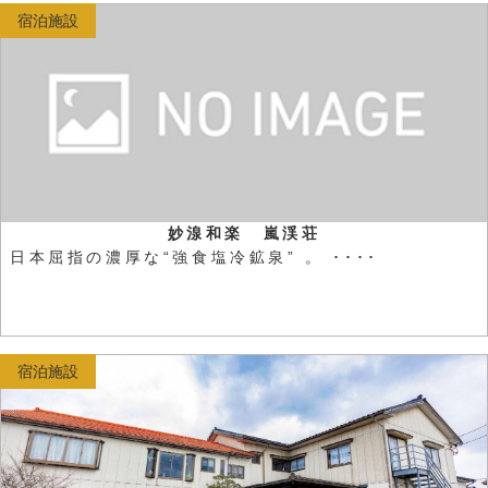
宿泊施設
妙湶和楽 嵐渓荘
日本屈指の濃厚な“強食塩冷鉱泉” 。 ････
宿泊施設