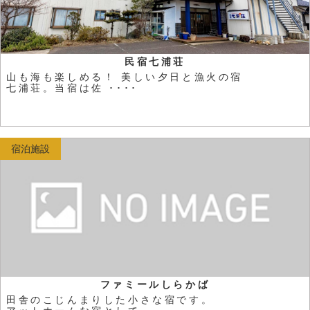
民宿七浦荘
山も海も楽しめる！ 美しい夕日と漁火の宿
七浦荘。当宿は佐 ････
宿泊施設
ファミールしらかば
田舎のこじんまりした小さな宿です。