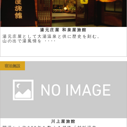
湯元庄屋 和泉屋旅館
湯元庄屋として大湯温泉と供に歴史を刻む。
山の出で湯風情を ････
宿泊施設
川上屋旅館