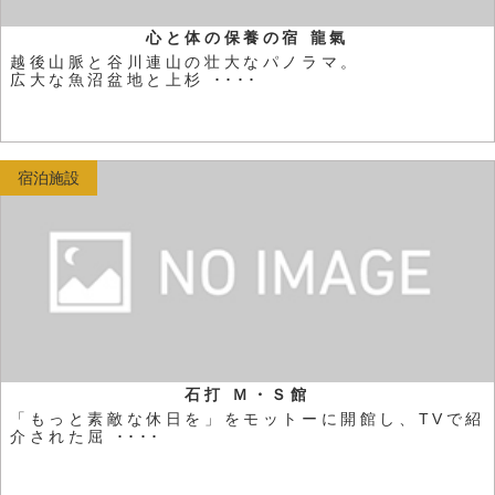
心と体の保養の宿 龍氣
越後山脈と谷川連山の壮大なパノラマ。
広大な魚沼盆地と上杉 ････
宿泊施設
石打 Ｍ・Ｓ館
「もっと素敵な休日を」をモットーに開館し、TVで紹
介された屈 ････