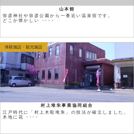
山本館
弥彦神社や弥彦公園から一番近い温泉宿です。
どこか懐かしい ････
体験施設・観光施設
村上堆朱事業協同組合
江戸時代に「村上木彫堆朱」の技法が確立しました。
木地に花 ････