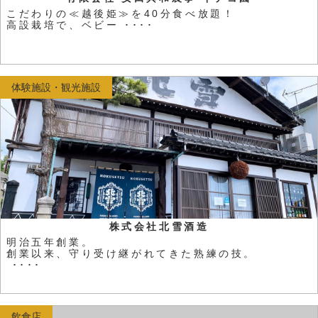
こだわりの≪越後姫≫を40分食べ放題！
高設栽培で、ベビー ････
体験施設・観光施設
株式会社北雪酒造
明治五年創業。
創業以来、守り受け継がれてきた熟練の技。
････
飲食店