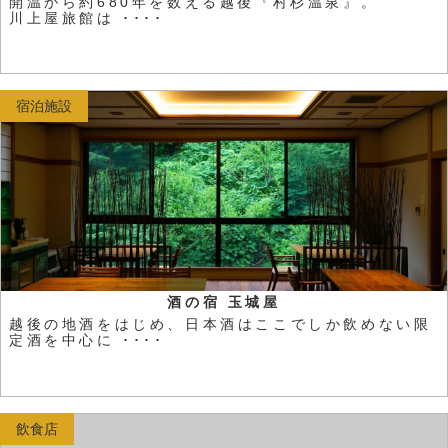
開温から約680年を数える越後『村杉温泉』。
川上屋旅館は ････
宿泊施設
酒の宿 玉城屋
越後の地酒をはじめ、日本酒はここでしか飲めない限
定酒を中心に ････
飲食店