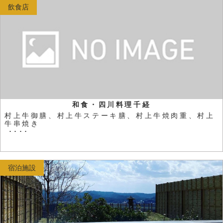
飲食店
和食・四川料理千経
村上牛御膳、村上牛ステーキ膳、村上牛焼肉重、村上
牛串焼き
････
宿泊施設