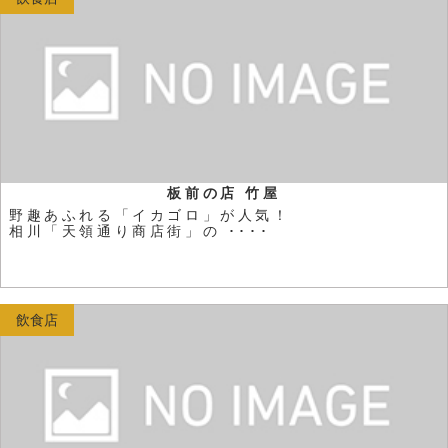
板前の店 竹屋
野趣あふれる「イカゴロ」が人気！
相川「天領通り商店街」の ････
飲食店