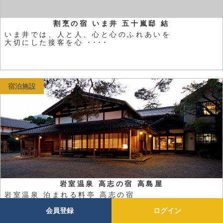
割烹の宿 いま井 五十嵐邸 結
いま井では、人と人、心と心のふれあいを
大切にした接客を心 ････
宿泊施設
岩室温泉 高志の宿 高島屋
岩室温泉 泊まれる料亭 高志の宿
高島屋（こしのやどたかし ････
会員登録
ログイン