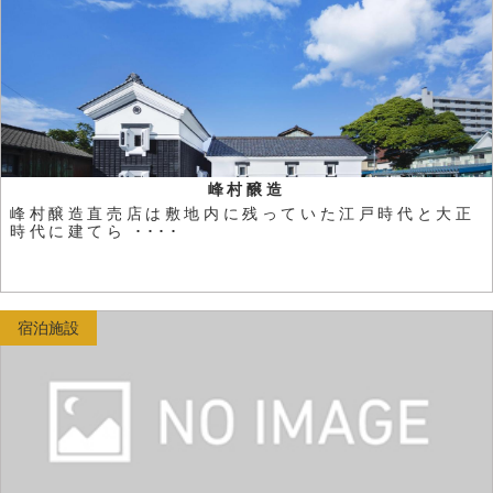
峰村醸造
峰村醸造直売店は敷地内に残っていた江戸時代と大正
時代に建てら ････
宿泊施設