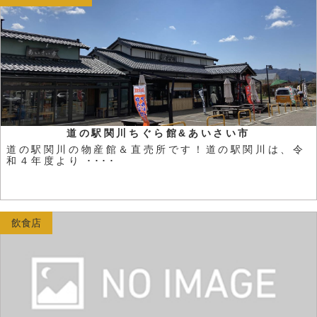
道の駅関川ちぐら館&あいさい市
道の駅関川の物産館＆直売所です！道の駅関川は、令
和４年度より ････
飲食店