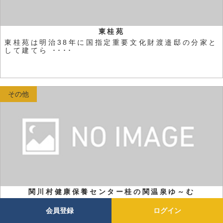
東桂苑
東桂苑は明治38年に国指定重要文化財渡邉邸の分家と
して建てら ････
その他
関川村健康保養センター桂の関温泉ゆ～む
道の駅関川にある桂の関温泉「ゆ～む」には、大浴
会員登録
ログイン
場・露天風呂・ ････