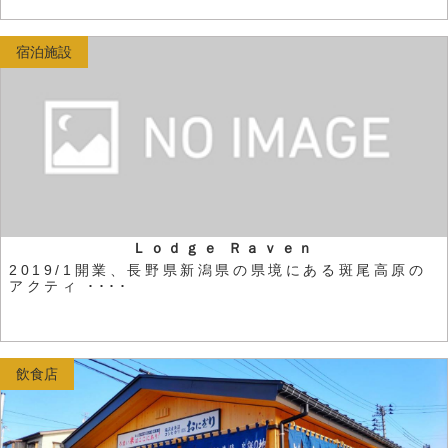
宿泊施設
Ｌｏｄｇｅ Ｒａｖｅｎ
2019/1開業、長野県新潟県の県境にある斑尾高原の
アクティ ････
飲食店