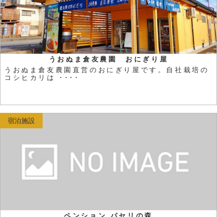
うおぬま倉友農園 おにぎり屋
うおぬま倉友農園直営のおにぎり屋です。自社栽培の
コシヒカリは ････
宿泊施設
ペンション パセリの森