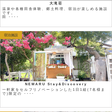
大滝荘
温泉や各種田舎体験、郷土料理、宿泊が楽しめる施設
です。
田 ････
宿泊施設
NEMARU Stay&Discovery
一軒家をセルフリノベーションした1日1組(7名様ま
で)限定の ････