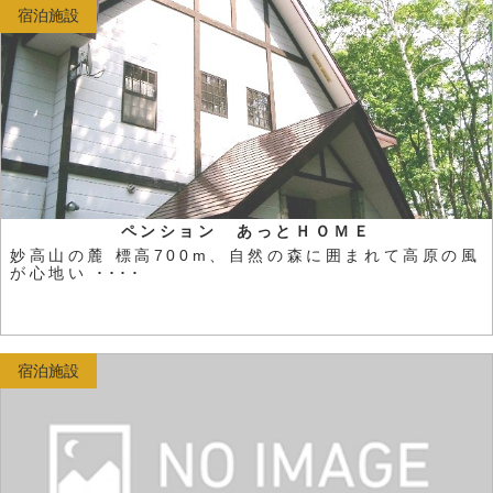
宿泊施設
ペンション あっとＨＯＭＥ
妙高山の麓 標高700m、自然の森に囲まれて高原の風
が心地い ････
宿泊施設