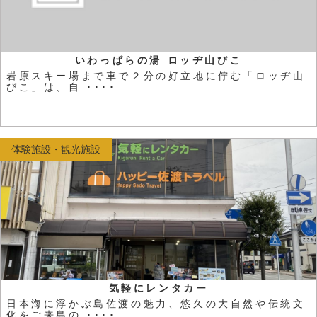
いわっぱらの湯 ロッヂ山びこ
岩原スキー場まで車で２分の好立地に佇む「ロッヂ山
びこ」は、自 ････
体験施設・観光施設
気軽にレンタカー
日本海に浮かぶ島佐渡の魅力、悠久の大自然や伝統文
化をご来島の ････