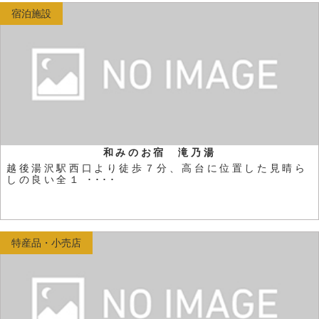
宿泊施設
和みのお宿 滝乃湯
越後湯沢駅西口より徒歩７分、高台に位置した見晴ら
しの良い全１ ････
特産品・小売店