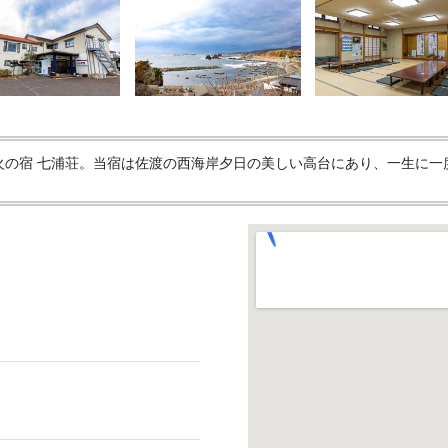
火の宿 七浦荘。当宿は佐渡の西海岸夕日の美しい高台にあり、一生に