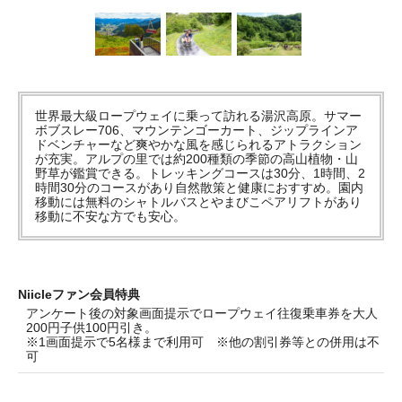
世界最大級ロープウェイに乗って訪れる湯沢高原。サマー
ボブスレー706、マウンテンゴーカート、ジップラインア
ドベンチャーなど爽やかな風を感じられるアトラクション
が充実。アルプの里では約200種類の季節の高山植物・山
野草が鑑賞できる。トレッキングコースは30分、1時間、2
時間30分のコースがあり自然散策と健康におすすめ。園内
移動には無料のシャトルバスとやまびこペアリフトがあり
移動に不安な方でも安心。
Niicleファン会員特典
アンケート後の対象画面提示でロープウェイ往復乗車券を大人
200円子供100円引き。
※1画面提示で5名様まで利用可 ※他の割引券等との併用は不
可