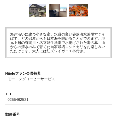
海岸沿いに建つ小さな宿。水質の良い谷浜海水浴場すぐそ
ばで、どの部屋からも日本海を眺めることができます。地
元上越の有間川・名立能生漁港で水揚げされた海の幸、山
からの清水のみで育てた自家栽培コシヒカリをお楽しみい
ただけます。大人には紅ズワイガニ１杯付き。
Niicleファン会員特典
モーニングコーヒーサービス
TEL
0255462521
郵便番号