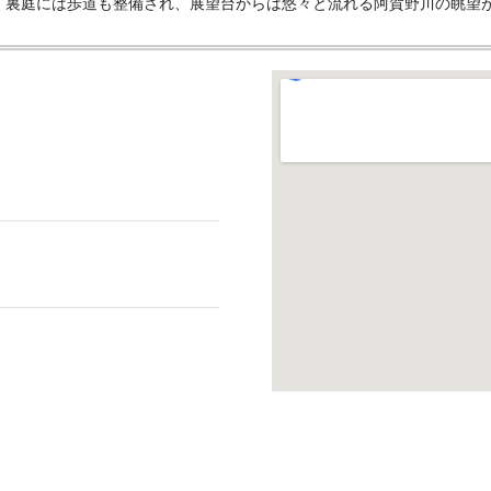
。裏庭には歩道も整備され、展望台からは悠々と流れる阿賀野川の眺望