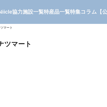
Niicle協力施設一覧
特産品一覧
特集コラム
【
ナツマート
ーナツマート