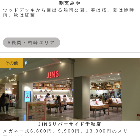
割烹みや
ウッドデッキから目出る船岡公園。春は桜、夏は蝉時
雨、秋は紅葉 ････
#長岡・柏崎エリア
その他
JINSリバーサイド千秋店
メガネ一式6,600円、9,900円、13,900円のスリ
ー ････