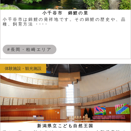
小千谷市 錦鯉の里
小千谷市は錦鯉の発祥地です。その錦鯉の歴史や、品
種、飼育方法 ････
#長岡・柏崎エリア
体験施設・観光施設
新潟県立こども自然王国