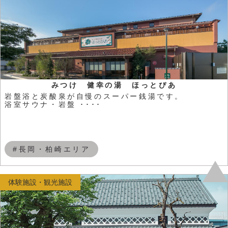
みつけ 健幸の湯 ほっとぴあ
岩盤浴と炭酸泉が自慢のスーパー銭湯です。
浴室サウナ・岩盤 ････
#長岡・柏崎エリア
体験施設・観光施設