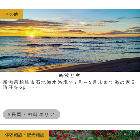
その他
㈱波と空
新潟県柏崎市石地海水浴場で7月～9月末まで海の家見
晴荘をop ････
#長岡・柏崎エリア
体験施設・観光施設