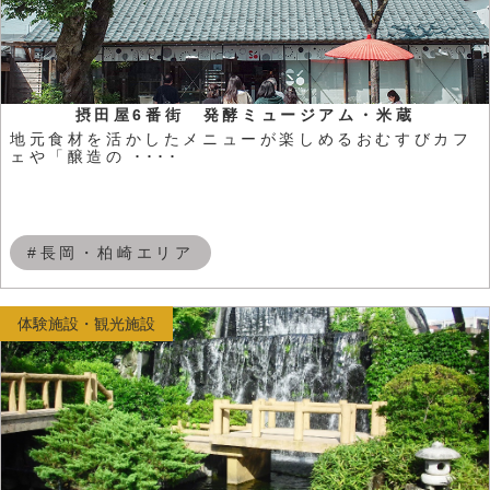
摂田屋6番街 発酵ミュージアム・米蔵
地元食材を活かしたメニューが楽しめるおむすびカフ
ェや「醸造の ････
#長岡・柏崎エリア
体験施設・観光施設