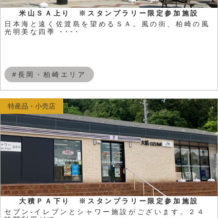
米山ＳＡ上り ※スタンプラリー限定参加施設
日本海と遠く佐渡島を望めるＳＡ。風の街、柏崎の風
光明美な四季 ････
#長岡・柏崎エリア
特産品・小売店
大積ＰＡ下り ※スタンプラリー限定参加施設
セブン-イレブンとシャワー施設がございます。２４