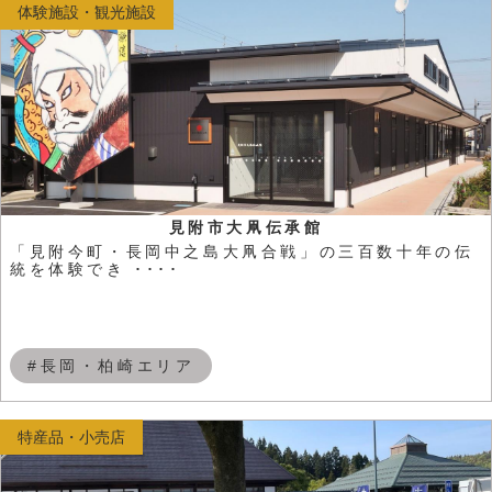
体験施設・観光施設
見附市大凧伝承館
「見附今町・長岡中之島大凧合戦」の三百数十年の伝
統を体験でき ････
#長岡・柏崎エリア
特産品・小売店