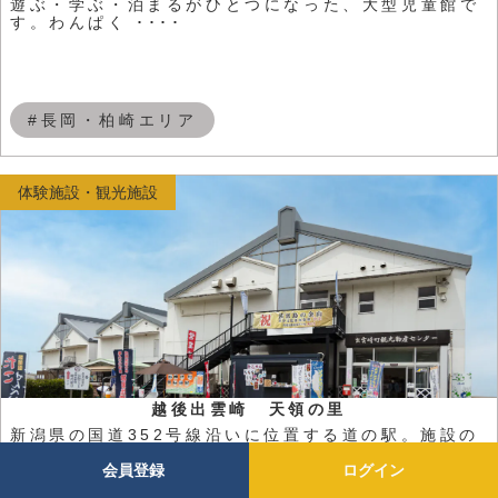
遊ぶ・学ぶ・泊まるがひとつになった、大型児童館で
す。わんぱく ････
#長岡・柏崎エリア
体験施設・観光施設
越後出雲崎 天領の里
新潟県の国道352号線沿いに位置する道の駅。施設の
すぐ裏には ････
会員登録
ログイン