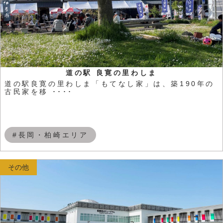
道の駅 良寛の里わしま
道の駅良寛の里わしま「もてなし家」は、築190年の
古民家を移 ････
#長岡・柏崎エリア
その他