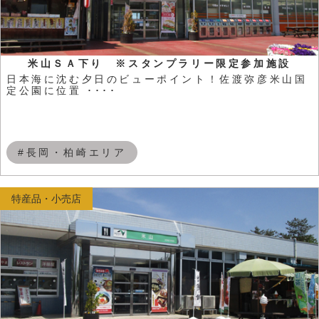
米山ＳＡ下り ※スタンプラリー限定参加施設
日本海に沈む夕日のビューポイント！佐渡弥彦米山国
定公園に位置 ････
#長岡・柏崎エリア
特産品・小売店