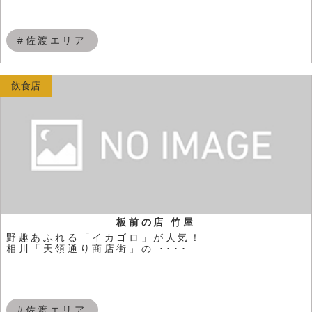
#佐渡エリア
飲食店
板前の店 竹屋
野趣あふれる「イカゴロ」が人気！
相川「天領通り商店街」の ････
#佐渡エリア