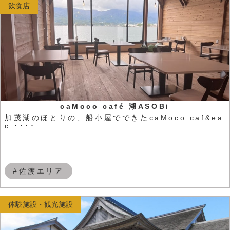
飲食店
caMoco café 湖ASOBi
加茂湖のほとりの、船小屋でできたcaMoco caf&ea
c ････
#佐渡エリア
体験施設・観光施設