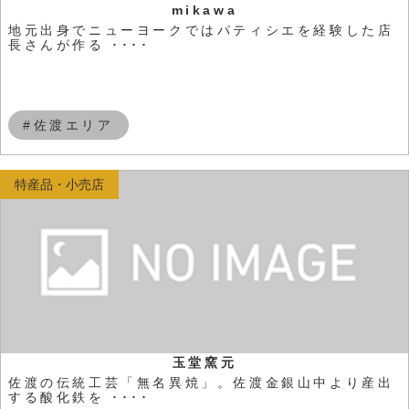
mikawa
地元出身でニューヨークではパティシエを経験した店
長さんが作る ････
#佐渡エリア
特産品・小売店
玉堂窯元
佐渡の伝統工芸「無名異焼」。佐渡金銀山中より産出
する酸化鉄を ････