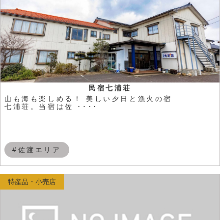
民宿七浦荘
山も海も楽しめる！ 美しい夕日と漁火の宿
七浦荘。当宿は佐 ････
#佐渡エリア
特産品・小売店