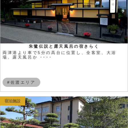
朱鷺伝説と露天風呂の宿きらく
両津港より車で5分の高台に位置し、全客室、大浴
場、露天風呂か ････
#佐渡エリア
宿泊施設