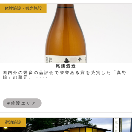
体験施設・観光施設
尾畑酒造
国内外の幾多の品評会で栄誉ある賞を受賞した「真野
鶴」の蔵元。 ････
#佐渡エリア
宿泊施設