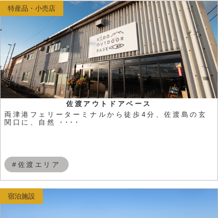
特産品・小売店
佐渡アウトドアベース
両津港フェリーターミナルから徒歩4分、佐渡島の⽞
関⼝に、⾃然 ････
#佐渡エリア
宿泊施設