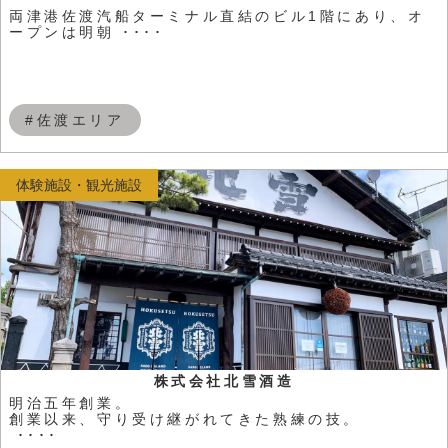
両津港佐渡汽船ターミナル直結のビル1階にあり、オ
ープンは明朝 ････
#佐渡エリア
体験施設・観光施設
株式会社北雪酒造
明治五年創業。
創業以来、守り受け継がれてきた熟練の技。
････