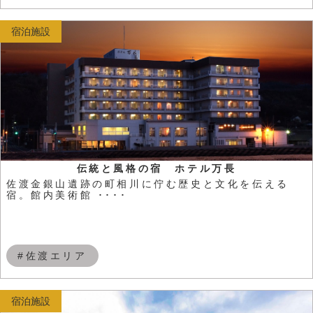
宿泊施設
伝統と風格の宿 ホテル万長
佐渡金銀山遺跡の町相川に佇む歴史と文化を伝える
宿。館内美術館 ････
#佐渡エリア
宿泊施設